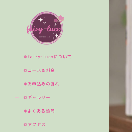
❁fairy-luceについて
❁コース＆料金
❁お申込みの流れ
❁ギャラリー
❁よくある質問
❁アクセス