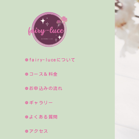
❁fairy-luceについて
❁コース＆料金
❁お申込みの流れ
❁ギャラリー
❁よくある質問
❁アクセス